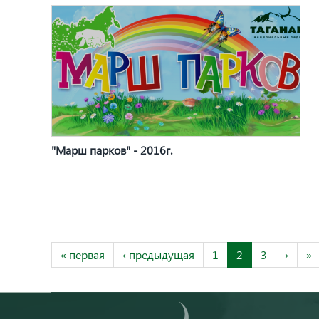
"Марш парков" - 2016г.
« первая
‹ предыдущая
1
2
3
›
»