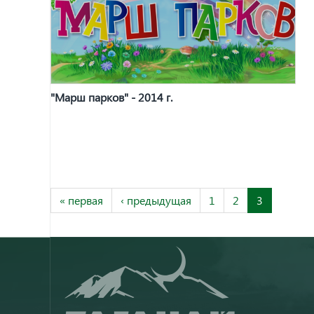
"Марш парков" - 2014 г.
« первая
‹ предыдущая
1
2
3