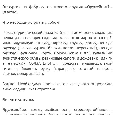
Экскурсия на фабрику клинкового оружия «ОружейникЪ»
(платно).
Что необходимо брать с собой
Рюкзак туристический, палатка (по возможности), спальник,
пенка для сна+ для сидения, мазь от комаров и клещей,
индивидуальную аптечку, тарелку, кружку, ложку, теплую
одежду (шапка, куртка, брюки, носки шерстяные), легкую
одежду ( футболки, шорты, брюки, кепка и пр.), купальник,
туристическую обувь, резиновые сапоги и дождевик ( или п/
э накидку)- ОБЯЗАТЕЛЬНО!!!, средства индивидуальной
гигиены, блокнот, ручку (карандаш), сотовый телефон,
спички, фонарик, часы.
Важно! Необходима прививка от клещевого энцефалита
либо медицинская страховка.
Личные качества:
Дружелюбие, коммуникабельность, стрессоустойчивость,
выносливость, умение работать в команде, ответственность.