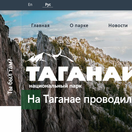
En
Рус
Главная
О парке
Новости
Ты был там?
На Таганае проводил