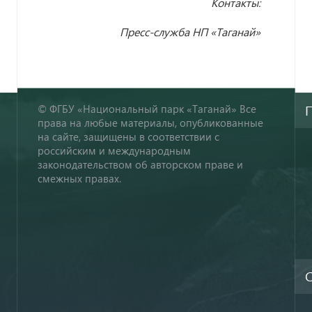
Контакты:
Пресс-служба НП «Таганай
»
© ФГБУ «Национальный парк «Таганай» Все
права на любые материалы, опубликованные
на сайте, защищены в соответствии с
российским и международным
законодательством об авторском праве и
смежных правах.