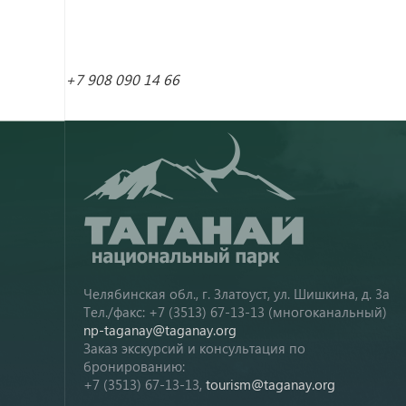
+7 908 090 14 66
Челябинская обл., г. Златоуст, ул. Шишкина, д. 3а
Тел./факс: +7 (3513) 67-13-13 (многоканальный)
np-taganay@taganay.org
Заказ экскурсий и консультация по
бронированию:
+7 (3513) 67-13-13,
tourism@taganay.org