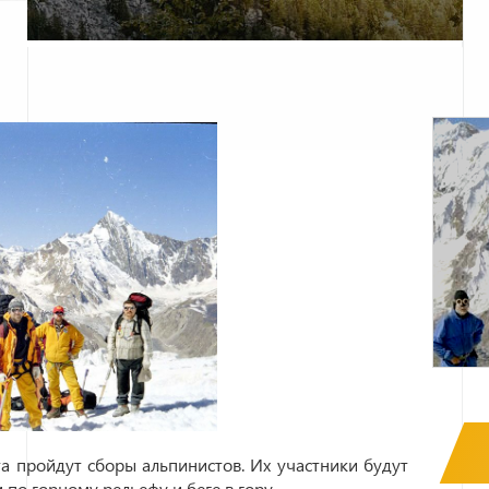
та пройдут сборы альпинистов. Их участники будут
по горному рельефу и беге в гору.