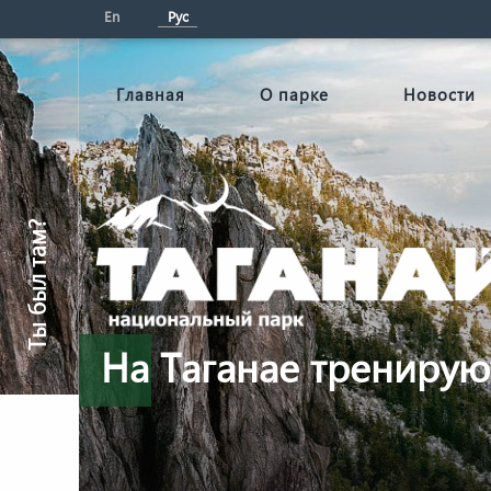
En
Рус
Главная
О парке
Новости
Ты был там?
На Таганае тренирую