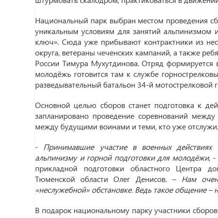
Национальный парк выбран местом проведения сб
уникальным условиям для занятий альпинизмом и
ключ». Сюда уже прибывают контрактники из нес
округа, ветераны чеченских кампаний, а также реб
России Тимура Мухутдинова. Отряд формируется 
молодёжь готовится там к службе горнострелковы
разведывательный батальон 34-й мотострелковой г
Основной целью сборов станет подготовка к дей
запланировано проведение соревнований между 
между будущими воинами и теми, кто уже отслужил
-
Принимавшие участие в военных действиях 
альпинизму и горной подготовки для молодёжи
, 
прикладной подготовки областного Центра до
Тюменской области Олег Денисов. –
Нам очен
«неслужебной» обстановке. Ведь такое общение – н
В подарок национальному парку участники сборов