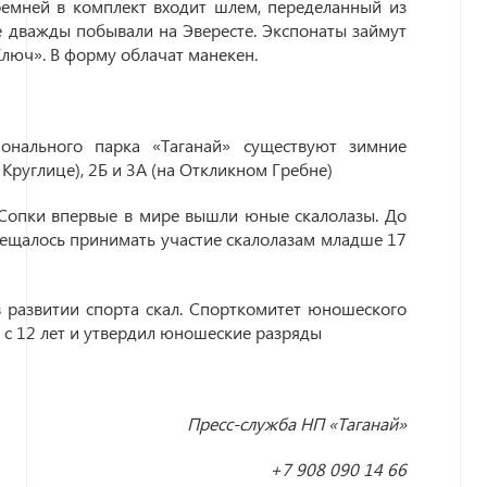
ремней в комплект входит шлем, переделанный из
е дважды побывали на Эвересте. Экспонаты займут
Ключ». В форму облачат манекен.
онального парка «Таганай» существуют зимние
Круглице), 2Б и 3А (на Откликном Гребне)
 Сопки впервые в мире вышли юные скалолазы. До
рещалось принимать участие скалолазам младше 17
 развитии спорта скал. Спорткомитет юношеского
 с 12 лет и утвердил юношеские разряды
Пресс-служба НП «Таганай»
+7 908 090 14 6
6