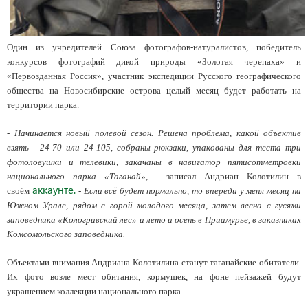
Один из учредителей Союза фотографов-натуралистов, победитель
конкурсов фотографий дикой природы «Золотая черепаха» и
«Первозданная Россия», участник экспедиции Русского географического
общества на Новосибирские острова целый месяц будет работать на
территории парка.
-
Начинается новый полевой сезон. Решена проблема, какой объектив
взять - 24-70 или 24-105, собраны рюкзаки, упакованы для теста три
фотоловушки и телевики, закачаны в навигатор пятисотметровки
национального парка «Таганай»
, - записал Андриан Колотилин в
аккаунте.
своём
-
Если всё будет нормально, то впереди у меня месяц на
Южном Урале, рядом с горой молодого месяца, затем весна с гусями
заповедника «Кологривский лес» и лето и осень в Приамурье, в заказниках
Комсомольского заповедника.
Объектами внимания Андриана Колотилина станут таганайские обитатели.
Их фото возле мест обитания, кормушек, на фоне пейзажей будут
украшением коллекции национального парка.