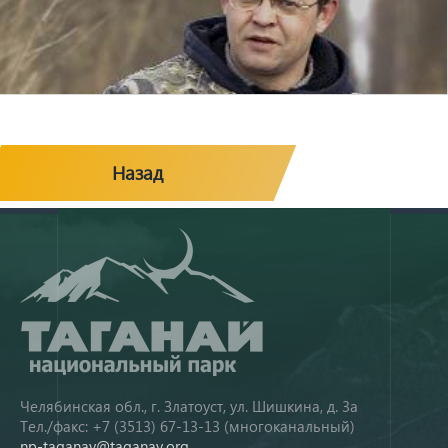
Назад
Челябинская обл., г. Златоуст, ул. Шишкина, д. 3а
Тел./факс: +7 (3513) 67-13-13 (многоканальный)
np-taganay@taganay.org