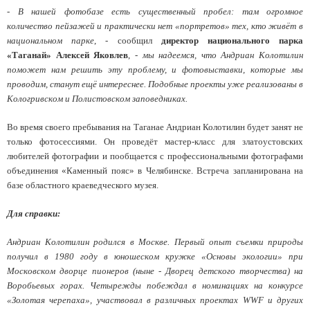
- В нашей фотобазе есть существенный пробел: там огромное
количество пейзажей и практически нет «портретов» тех, кто живёт в
национальном парке
, - сообщил
директор национального парка
«Таганай» Алексей Яковлев
, -
мы надеемся, что Андриан Колотилин
поможет нам решить эту проблему, и фотовыставки, которые мы
проводим, станут ещё интереснее. Подобные проекты уже реализованы в
Кологривском и Полистовском заповедниках.
Во время своего пребывания на Таганае Андриан Колотилин будет занят не
только фотосессиями. Он проведёт мастер-класс для златоустовских
любителей фотографии и пообщается с профессиональными фотографами
объединения «Каменный пояс» в Челябинске. Встреча запланирована на
базе областного краеведческого музея.
Для справки:
Андриан Колотилин родился в Москве. Первый опыт съемки природы
получил в 1980 году в юношеском кружке «Основы экологии» при
Московском дворце пионеров (ныне - Дворец детского творчества) на
Воробьевых горах. Четырежды побеждал в номинациях на конкурсе
«Золотая черепаха», участвовал в различных проектах WWF и других