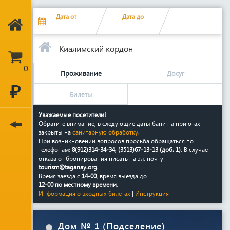
Дата
от
Дата до
Киалимский кордон
0
Проживание
Досуг
Билеты
Уважаемые посетители!
Обратите внимание, в следующие даты бани на приютах
закрыты на
санитарную обработку
.
При возникновении вопросов просьба обращаться по
телефонам:
8(912)314-34-34
,
(3513)67-13-13 (доб. 1)
. В случае
отказа от бронирования писать на эл. почту
tourism@taganay.org
.
Время заезда с
14-00
, время выезда до
12-00 по местному времени
.
Информация о входных билетах
|
Инструкция
Дом № 1 (Подселение)