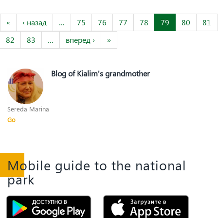
«
‹ назад
…
75
76
77
78
79
80
81
82
83
…
вперед ›
»
Blog of Kialim's grandmother
Sereda Marina
Go
Mobile guide to the national
park