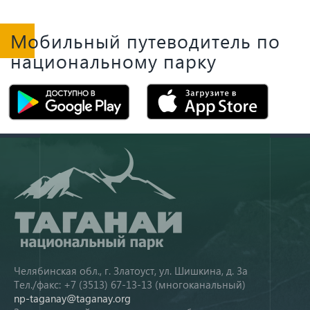
Мобильный путеводитель по
национальному парку
Челябинская обл., г. Златоуст, ул. Шишкина, д. 3а
Тел./факс: +7 (3513) 67-13-13 (многоканальный)
np-taganay@taganay.org