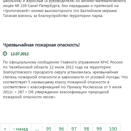
школьник) и взрослые (4 руководителя) из Физико-математического
лицея № 239 Санкт-Петербурга, без передышки и претензий на
«тропический» климат высокогорного (по Балтийским меркам)
Таганая взялись за благоустройство территории парка.
Чрезвычайная пожарная опасность!
12.07.2012
По официальному сообщению Главного управления МЧС России
по Челябинской области 12 июля 2012 года на территории
Златоустовского городского округа установилась чрезвычайная
степень пожарной опасности в зависимости от условий погоды. Что
соответствует 5 наивысшему классу пожарной опасности в
соответствии с классификацией по Приказу Рослесхоза от 5 июля
2011г. « 287 « Об утверждении классификации природной
пожарной опасности лесов».
«
‹ назад
…
95
96
97
98
99
100