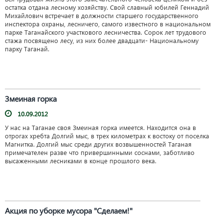
остатка отдана лесному хозяйству. Свой славный юбилей Геннадий
Михайлович встречает в должности старшего государственного
инспектора охраны, лесничего, самого известного в национальном
парке Таганайского участкового лесничества. Сорок лет трудового
стажа посвящено лесу, из них более двадцати- Национальному
парку Таганай.
Змеиная горка
10.09.2012
У нас на Таганае своя Змеиная горка имеется. Находится она в
отрогах хребта Долгий мыс, в трех километрах к востоку от поселка
Магнитка. Долгий мыс среди других возвышенностей Таганая
примечателен разве что привершинными соснами, заботливо
высаженными лесниками в конце прошлого века.
Акция по уборке мусора "Сделаем!"