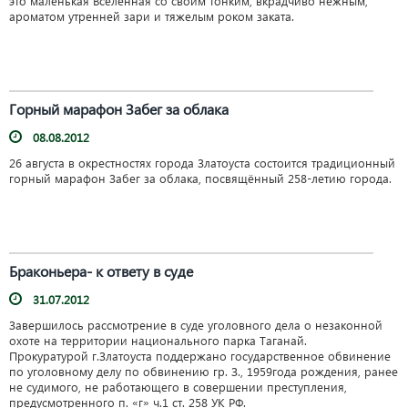
это маленькая Вселенная со своим тонким, вкрадчиво нежным,
ароматом утренней зари и тяжелым роком заката.
Горный марафон Забег за облака
08.08.2012
26 августа в окрестностях города Златоуста состоится традиционный
горный марафон Забег за облака, посвящённый 258-летию города.
Браконьера- к ответу в суде
31.07.2012
Завершилось рассмотрение в суде уголовного дела о незаконной
охоте на территории национального парка Таганай.
Прокуратурой г.Златоуста поддержано государственное обвинение
по уголовному делу по обвинению гр. З., 1959года рождения, ранее
не судимого, не работающего в совершении преступления,
предусмотренного п. «г» ч.1 ст. 258 УК РФ.