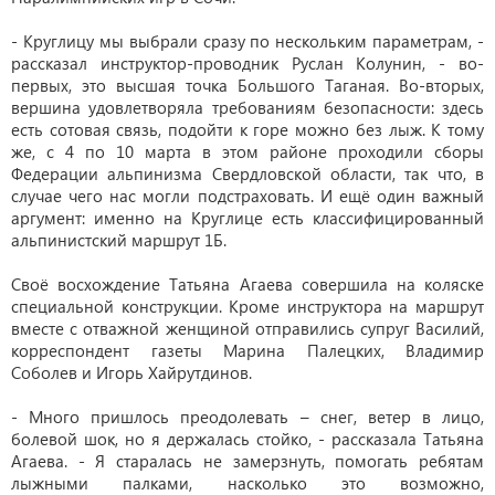
- Круглицу мы выбрали сразу по нескольким параметрам, -
рассказал инструктор-проводник Руслан Колунин, - во-
первых, это высшая точка Большого Таганая. Во-вторых,
вершина удовлетворяла требованиям безопасности: здесь
есть сотовая связь, подойти к горе можно без лыж. К тому
же, с 4 по 10 марта в этом районе проходили сборы
Федерации альпинизма Свердловской области, так что, в
случае чего нас могли подстраховать. И ещё один важный
аргумент: именно на Круглице есть классифицированный
альпинистский маршрут 1Б.
Своё восхождение Татьяна Агаева совершила на коляске
специальной конструкции. Кроме инструктора на маршрут
вместе с отважной женщиной отправились супруг Василий,
корреспондент газеты Марина Палецких, Владимир
Соболев и Игорь Хайрутдинов.
- Много пришлось преодолевать – снег, ветер в лицо,
болевой шок, но я держалась стойко, - рассказала Татьяна
Агаева. - Я старалась не замерзнуть, помогать ребятам
лыжными палками, насколько это возможно,