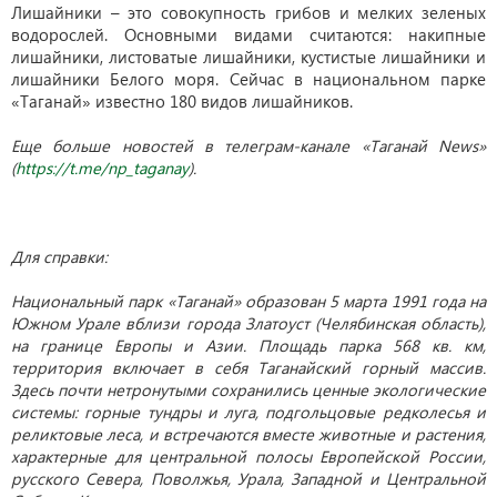
Лишайники – это совокупность грибов и мелких зеленых
водорослей. Основными видами считаются: накипные
лишайники, листоватые лишайники, кустистые лишайники и
лишайники Белого моря. Сейчас в национальном парке
«Таганай» известно 180 видов лишайников.
Еще больше новостей в телеграм-канале «Таганай News»
(
https://t.me/np_taganay
).
Для справки:
Национальный парк «Таганай» образован 5 марта 1991 года на
Южном Урале вблизи города Златоуст (Челябинская область),
на границе Европы и Азии. Площадь парка 568 кв. км,
территория включает в себя Таганайский горный массив.
Здесь почти нетронутыми сохранились ценные экологические
системы: горные тундры и луга, подгольцовые редколесья и
реликтовые леса, и встречаются вместе животные и растения,
характерные для центральной полосы Европейской России,
русского Севера, Поволжья, Урала, Западной и Центральной