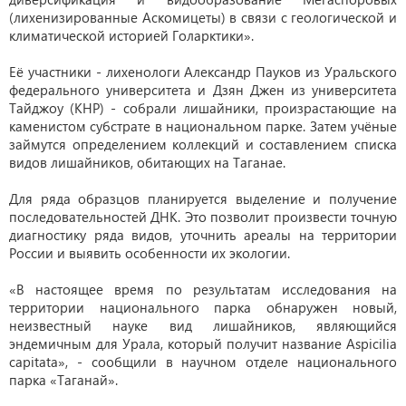
(лихенизированные Аскомицеты) в связи с геологической и
климатической историей Голарктики».
Её участники - лихенологи Александр Пауков из Уральского
федерального университета и Дзян Джен из университета
Тайджоу (КНР) - собрали лишайники, произрастающие на
каменистом субстрате в национальном парке. Затем учёные
займутся определением коллекций и составлением списка
видов лишайников, обитающих на Таганае.
Для ряда образцов планируется выделение и получение
последовательностей ДНК. Это позволит произвести точную
диагностику ряда видов, уточнить ареалы на территории
России и выявить особенности их экологии.
«В настоящее время по результатам исследования на
территории национального парка обнаружен новый,
неизвестный науке вид лишайников, являющийся
эндемичным для Урала, который получит название Aspicilia
capitata», - сообщили в научном отделе национального
парка «Таганай».