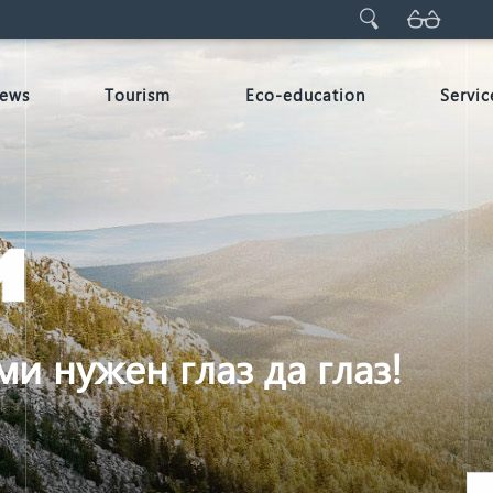
ews
Tourism
Eco-education
Servic
и нужен глаз да глаз!