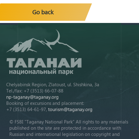
Go back
Chelyabinsk Region, Zlatoust, ul. Shishkina, 3a
Tel./fax: +7 (3513) 66-07-88
np-taganay@taganay.org
Booking of excursions and placement:
+7 (3513) 64-61-97,
tourism@taganay.org
© FSBI "Taganay National Park" All rights to any materials
published on the site are protected in accordance with
Russian and international legislation on copyright and