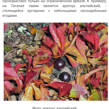
произрастают только на ограниченном ареале. К примеру,
на Таганае таким является арктоус альпийский, -
стелющийся кустарник с небольшими несъедобными
ягодами.
Фото: арктоус альпийский