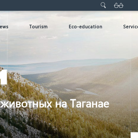
ews
Tourism
Eco-education
Servic
животных на Таганае