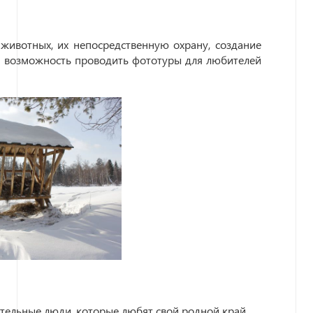
 животных, их непосредственную охрану, создание
ся возможность проводить фототуры для любителей
ательные люди, которые любят свой родной край.