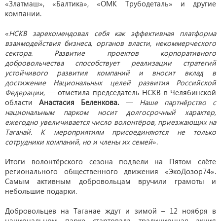
«Златмаш», «Балтика», «ОМК Трубодеталь» и другие
компании.
«
НСКВ зарекомендовал себя как эффективная платформа
взаимодействия бизнеса, органов власти, некоммерческого
сектора. Развитие проектов корпоративного
добровольчества способствует реализации стратегий
устойчивого развития компаний и вносит вклад в
достижение Национальных целей развития Российской
Федерации
, — отметила председатель НСКВ в Челябинской
области
Анастасия Беленкова.
—
Наше партнёрство с
национальным парком носит долгосрочный характер,
ежегодно увеличивается число волонтёров, приезжающих на
Таганай. К мероприятиям присоединяются не только
сотрудники компаний, но и члены их семей
».
Итоги волонтёрского сезона подвели на Пятом слёте
регионального общественного движения «ЭкоДозор74».
Самым активным добровольцам вручили грамоты и
небольшие подарки.
Добровольцев на Таганае ждут и зимой – 12 ноября в
национальном парке стартовала традиционная акция