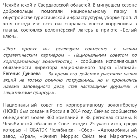
Челябинской и Свердловской областей. В минувшем сезоне
добровольцы помогали национальному парку в
обустройстве туристической инфраструктуры, уборке троп. И
хотя погода изо всех сил старалась внести коррективы в
планы, состоялся волонтёрский лагерь в приюте «Белый
ключ».
«
Этот проект мы реализуем совместно с нашим
стратегическим партнёром - Национальным советом по
корпоративному волонтёрству
, - сообщила исполняющая
обязанности директора национального парка «Таганай»
Евгения Дунаева
. –
За время его действия участники наших
акций не только отлично потрудились, но и прониклись
идеями заповедного дела, став настоящими друзьями и
защитниками природы
».
Национальный совет по корпоративному волонтёрству
(НСКВ) был создан в России в 2014 году. Сейчас сообщество
объединяет более 360 компаний в 38 регионах страны. В
Челябинской области в Совет входит 25 участников, среди
которых «НОВАТЭК Челябинск», «Сбер», «Автомобильный
завод «Урал», «Филип Моррис Сэйлз энд Маркетинг»,