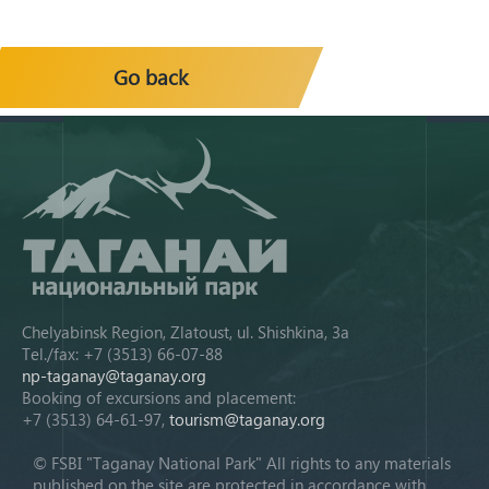
Go back
Chelyabinsk Region, Zlatoust, ul. Shishkina, 3a
Tel./fax: +7 (3513) 66-07-88
np-taganay@taganay.org
Booking of excursions and placement:
+7 (3513) 64-61-97,
tourism@taganay.org
© FSBI "Taganay National Park" All rights to any materials
published on the site are protected in accordance with