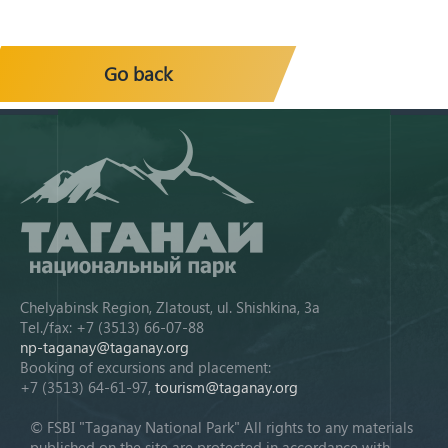
Go back
Chelyabinsk Region, Zlatoust, ul. Shishkina, 3a
Tel./fax: +7 (3513) 66-07-88
np-taganay@taganay.org
Booking of excursions and placement:
+7 (3513) 64-61-97,
tourism@taganay.org
© FSBI "Taganay National Park" All rights to any materials
published on the site are protected in accordance with