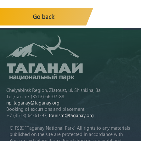
Go back
Chelyabinsk Region, Zlatoust, ul. Shishkina, 3a
Tel./fax: +7 (3513) 66-07-88
np-taganay@taganay.org
Booking of excursions and placement:
+7 (3513) 64-61-97,
tourism@taganay.org
© FSBI "Taganay National Park" All rights to any materials
published on the site are protected in accordance with
Russian and international legislation on copyright and